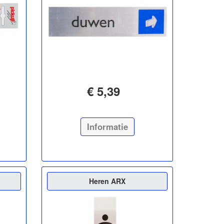
€ 5,39
Informatie
Heren ARX