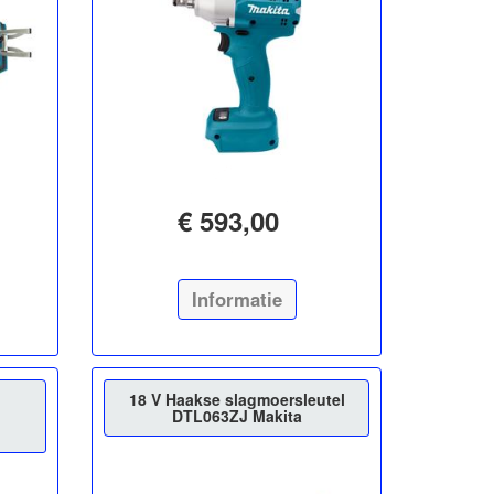
€ 593,00
Informatie
18 V Haakse slagmoersleutel
DTL063ZJ Makita