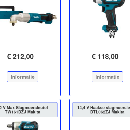
€ 212,00
€ 118,00
Informatie
Informatie
2 V Max Slagmoersleutel
14,4 V Haakse slagmoersle
TW161DZJ Makita
DTL062ZJ Makita