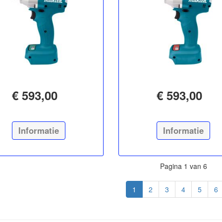
€ 593,00
€ 593,00
Informatie
Informatie
Pagina 1 van 6
1
2
3
4
5
6