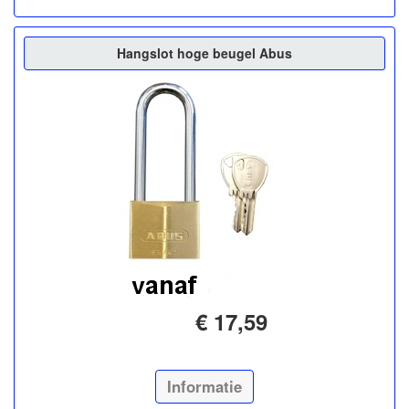
Hangslot hoge beugel Abus
€ 17,59
Informatie