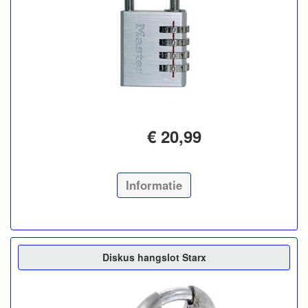
€ 20,99
Informatie
Diskus hangslot Starx