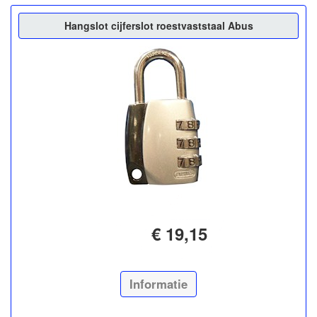
Hangslot cijferslot roestvaststaal Abus
€ 19,15
Informatie