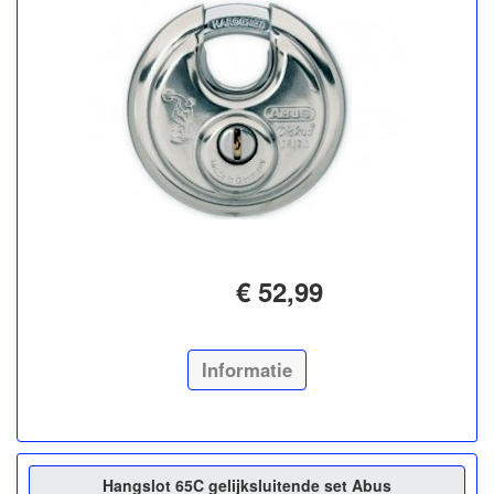
€ 52,99
Informatie
Hangslot 65C gelijksluitende set Abus