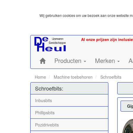
Wij gebruiken cookies om uw bezoek aan onze website mak
Al onze prijzen zijn inclusi
Home:
Producten
Merken
A
Home
Machine toebehoren
Schroefbits
Schroefbits:
Inbusbits
Gi
Phillipsbits
Pozidrivebits