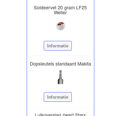
Soldeervet 20 gram LF25
Weller
Informatie
Dopsleutels standaard Makita
Informatie
Luikoverslag zwart Starx