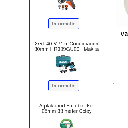
Informatie
XGT 40 V Max Combihamer
30mm HR009GU201 Makita
Informatie
Afplakband Paintblocker
25mm 33 meter Scley