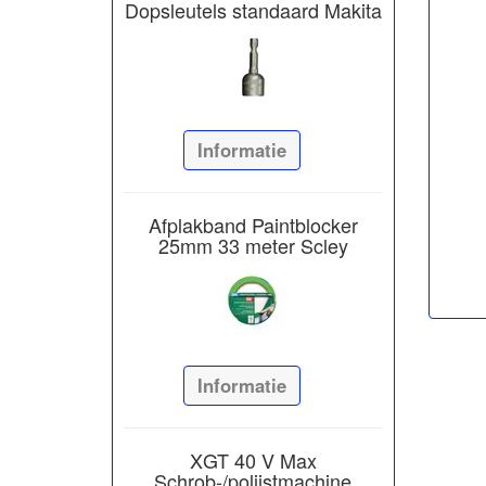
Dopsleutels standaard Makita
Informatie
Afplakband Paintblocker
25mm 33 meter Scley
Informatie
XGT 40 V Max
Schrob-/polijstmachine