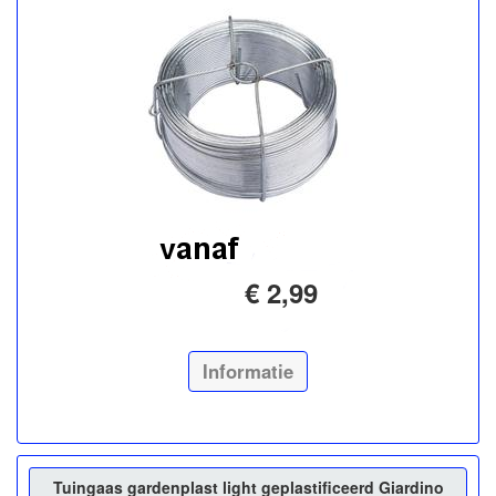
€ 2,99
Informatie
Tuingaas gardenplast light geplastificeerd Giardino