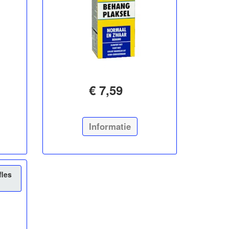
€ 7,59
Informatie
fles