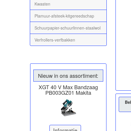
Kwasten
Plamuur-afsteek-kitgereedschap
Schuurpapier-schuurlinnen-staalwol
Verfrollers-verfbakken
Nieuw in ons assortiment:
XGT 40 V Max Bandzaag
PB003GZ01 Makita
Be
Informatie