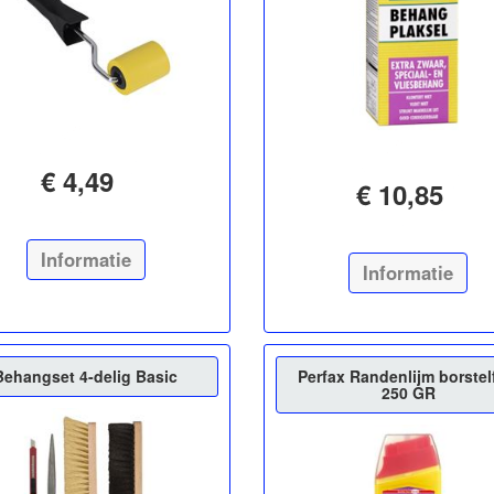
€ 4,49
€ 10,85
Informatie
Informatie
Behangset 4-delig Basic
Perfax Randenlijm borstel
250 GR