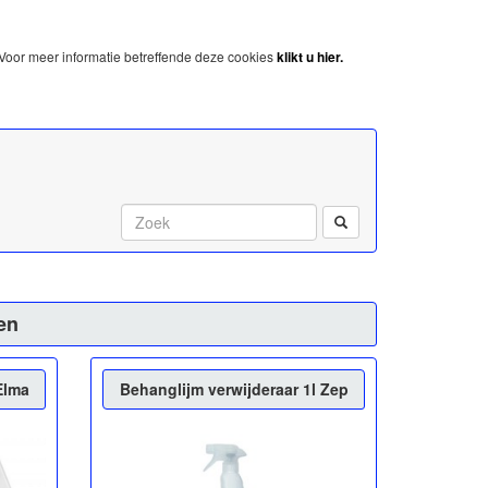
Voor meer informatie betreffende deze cookies
klikt u hier.
Start met zoeken:
en
Elma
Behanglijm verwijderaar 1l Zep