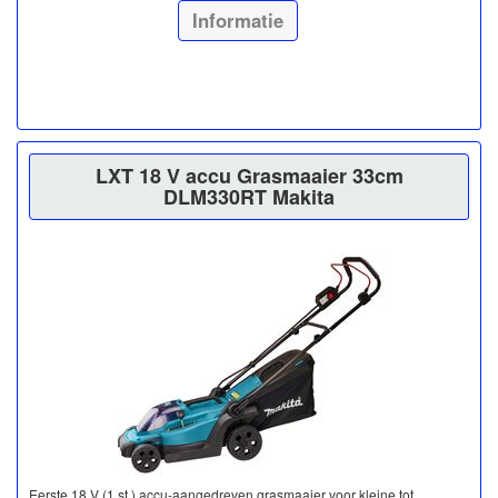
Informatie
LXT 18 V accu Grasmaaier 33cm
DLM330RT Makita
Eerste 18 V (1 st.) accu-aangedreven grasmaaier voor kleine tot