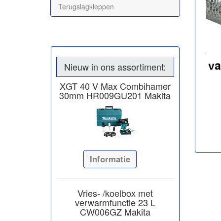
Terugslagkleppen
Nieuw in ons assortiment:
XGT 40 V Max Combihamer
30mm HR009GU201 Makita
Informatie
Vries- /koelbox met
verwarmfunctie 23 L
CW006GZ Makita