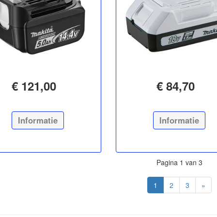
€ 121,00
€ 84,70
Informatie
Informatie
Pagina 1 van 3
1
2
3
»