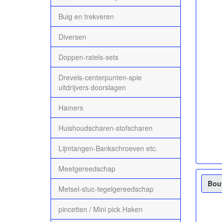
Buig en trekveren
Diversen
Doppen-ratels-sets
Drevels-centerpunten-spie
uitdrijvers doorslagen
Hamers
Huishoudscharen-stofscharen
Lijmtangen-Bankschroeven etc.
Meetgereedschap
Bouw
Metsel-stuc-tegelgereedschap
pincetten / Mini pick Haken