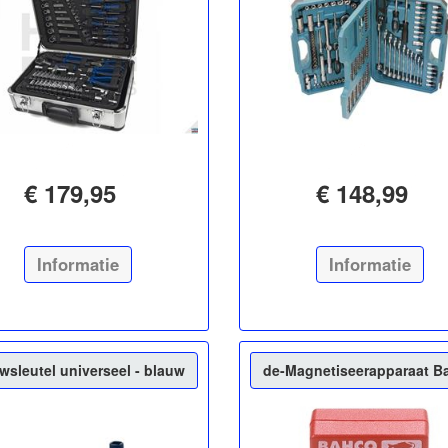
€ 179,95
€ 148,99
Informatie
Informatie
sleutel universeel - blauw
de-Magnetiseerapparaat B