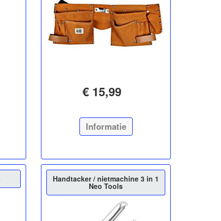
€ 15,99
Informatie
B
Handtacker / nietmachine 3 in 1
Neo Tools