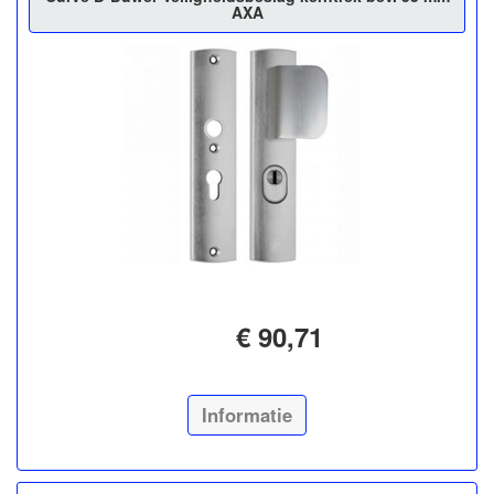
AXA
€ 90,71
Informatie