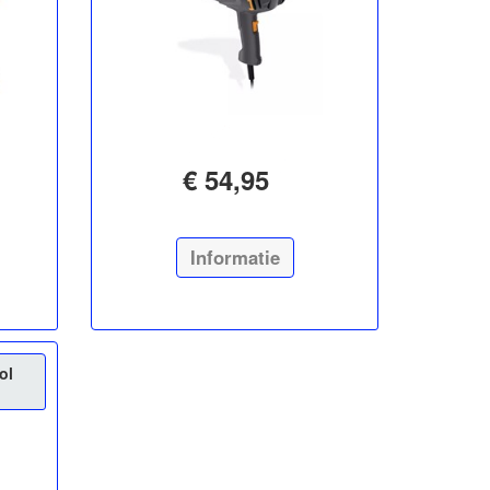
€ 54,95
Informatie
ol