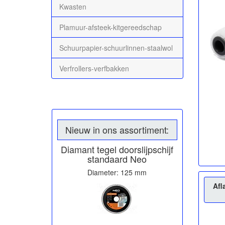
Kwasten
Plamuur-afsteek-kitgereedschap
Schuurpapier-schuurlinnen-staalwol
Verfrollers-verfbakken
Nieuw in ons assortiment:
Diamant tegel doorslijpschijf
standaard Neo
Diameter: 125 mm
Afl