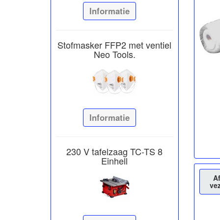
Informatie
Stofmasker FFP2 met ventiel
Neo Tools.
Informatie
230 V tafelzaag TC-TS 8
Einhell
A
ve