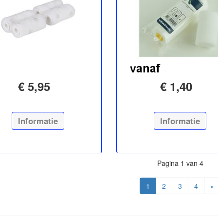
€ 5,95
€ 1,40
Informatie
Informatie
Pagina 1 van 4
1
2
3
4
»