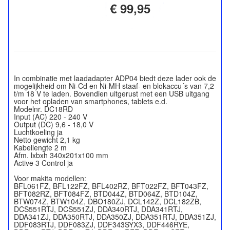
€ 99,95
In combinatie met laadadapter ADP04 biedt deze lader ook de
mogelijkheid om Ni-Cd en Ni-MH staaf- en blokaccu´s van 7,2
t/m 18 V te laden. Bovendien uitgerust met een USB uitgang
voor het opladen van smartphones, tablets e.d.
Modelnr. DC18RD
Input (AC) 220 - 240 V
Output (DC) 9,6 - 18,0 V
Luchtkoeling ja
Netto gewicht 2,1 kg
Kabellengte 2 m
Afm. lxbxh 340x201x100 mm
Active 3 Control ja
Voor makita modellen:
BFL061FZ, BFL122FZ, BFL402RZ, BFT022FZ, BFT043FZ,
BFT082RZ, BFT084FZ, BTD044Z, BTD064Z, BTD104Z,
BTW074Z, BTW104Z, DBO180ZJ, DCL142Z, DCL182ZB,
DCS551RTJ, DCS551ZJ, DDA340RTJ, DDA341RTJ,
DDA341ZJ, DDA350RTJ, DDA350ZJ, DDA351RTJ, DDA351ZJ,
DDF083RTJ, DDF083ZJ, DDF343SYX3, DDF446RYE,