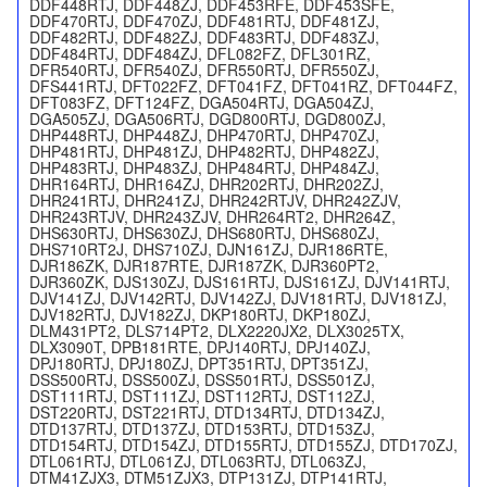
DDF448RTJ, DDF448ZJ, DDF453RFE, DDF453SFE,
DDF470RTJ, DDF470ZJ, DDF481RTJ, DDF481ZJ,
DDF482RTJ, DDF482ZJ, DDF483RTJ, DDF483ZJ,
DDF484RTJ, DDF484ZJ, DFL082FZ, DFL301RZ,
DFR540RTJ, DFR540ZJ, DFR550RTJ, DFR550ZJ,
DFS441RTJ, DFT022FZ, DFT041FZ, DFT041RZ, DFT044FZ,
DFT083FZ, DFT124FZ, DGA504RTJ, DGA504ZJ,
DGA505ZJ, DGA506RTJ, DGD800RTJ, DGD800ZJ,
DHP448RTJ, DHP448ZJ, DHP470RTJ, DHP470ZJ,
DHP481RTJ, DHP481ZJ, DHP482RTJ, DHP482ZJ,
DHP483RTJ, DHP483ZJ, DHP484RTJ, DHP484ZJ,
DHR164RTJ, DHR164ZJ, DHR202RTJ, DHR202ZJ,
DHR241RTJ, DHR241ZJ, DHR242RTJV, DHR242ZJV,
DHR243RTJV, DHR243ZJV, DHR264RT2, DHR264Z,
DHS630RTJ, DHS630ZJ, DHS680RTJ, DHS680ZJ,
DHS710RT2J, DHS710ZJ, DJN161ZJ, DJR186RTE,
DJR186ZK, DJR187RTE, DJR187ZK, DJR360PT2,
DJR360ZK, DJS130ZJ, DJS161RTJ, DJS161ZJ, DJV141RTJ,
DJV141ZJ, DJV142RTJ, DJV142ZJ, DJV181RTJ, DJV181ZJ,
DJV182RTJ, DJV182ZJ, DKP180RTJ, DKP180ZJ,
DLM431PT2, DLS714PT2, DLX2220JX2, DLX3025TX,
DLX3090T, DPB181RTE, DPJ140RTJ, DPJ140ZJ,
DPJ180RTJ, DPJ180ZJ, DPT351RTJ, DPT351ZJ,
DSS500RTJ, DSS500ZJ, DSS501RTJ, DSS501ZJ,
DST111RTJ, DST111ZJ, DST112RTJ, DST112ZJ,
DST220RTJ, DST221RTJ, DTD134RTJ, DTD134ZJ,
DTD137RTJ, DTD137ZJ, DTD153RTJ, DTD153ZJ,
DTD154RTJ, DTD154ZJ, DTD155RTJ, DTD155ZJ, DTD170ZJ,
DTL061RTJ, DTL061ZJ, DTL063RTJ, DTL063ZJ,
DTM41ZJX3, DTM51ZJX3, DTP131ZJ, DTP141RTJ,