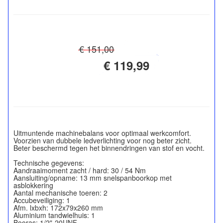
€ 151,00
€ 119,99
Uitmuntende machinebalans voor optimaal werkcomfort.
Voorzien van dubbele ledverlichting voor nog beter zicht.
Beter beschermd tegen het binnendringen van stof en vocht.
Technische gegevens:
Aandraaimoment zacht / hard: 30 / 54 Nm
Aansluiting/opname: 13 mm snelspanboorkop met
asblokkering
Aantal mechanische toeren: 2
Accubeveiliging: 1
Afm. lxbxh: 172x79x260 mm
Aluminium tandwielhuis: 1
Booras: 1/2"-20UNF