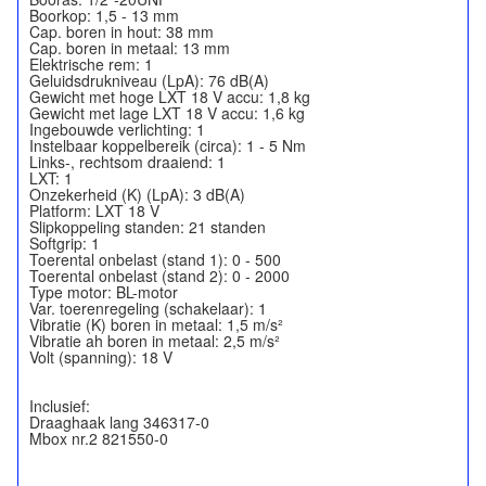
Boorkop: 1,5 - 13 mm
Cap. boren in hout: 38 mm
Cap. boren in metaal: 13 mm
Elektrische rem: 1
Geluidsdrukniveau (LpA): 76 dB(A)
Gewicht met hoge LXT 18 V accu: 1,8 kg
Gewicht met lage LXT 18 V accu: 1,6 kg
Ingebouwde verlichting: 1
Instelbaar koppelbereik (circa): 1 - 5 Nm
Links-, rechtsom draaiend: 1
LXT: 1
Onzekerheid (K) (LpA): 3 dB(A)
Platform: LXT 18 V
Slipkoppeling standen: 21 standen
Softgrip: 1
Toerental onbelast (stand 1): 0 - 500
Toerental onbelast (stand 2): 0 - 2000
Type motor: BL-motor
Var. toerenregeling (schakelaar): 1
Vibratie (K) boren in metaal: 1,5 m/s²
Vibratie ah boren in metaal: 2,5 m/s²
Volt (spanning): 18 V
Inclusief:
Draaghaak lang 346317-0
Mbox nr.2 821550-0