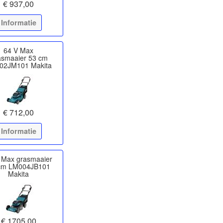
€ 937,00
Informatie
64 V Max
asmaaier 53 cm
02JM101 Makita
€ 712,00
Informatie
 Max grasmaaier
cm LM004JB101
Makita
€ 1705,00