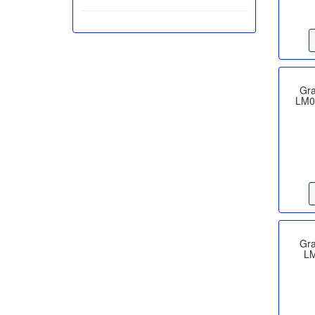
Gr
LM0
Gr
LM