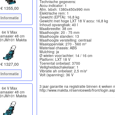
Technische gegevens:
Accu-indicator: 1
€ 1355,00
Afm. lxbxh: 1380x450x990 mm
Elektrische rem: 1
Gewicht (EPTA): 16,8 kg
Informatie
Gewicht met hoge LXT 18 V accu: 16,8 kg
Inhoud opvangbak: 40 l
Maaibreedte: 38 cm
64 V Max
Maaihoogte: 20 - 75 mm
asmaaier 48 cm
Maaihoogte standen: 13
01JM101 Makita
Maaihoogte verstelling: centraal
Maaioppervlak: 270 - 560 m²
Materiaal chassis: ABS
Mulching: ja
Ø wielen voor/achter: 14 / 16 cm
Platform: LXT 18 V
Toerental onbelast: 3700
€ 1327,00
Veiligheidsschakelaar: 1
Vibratie ah onbelast: 2,5 m/s²
Informatie
Volt (spanning): 36 V
3 jaar garantie na registratie binnen 4 weken
64 V Max
asmaaier 48 cm
01JM101 Makita