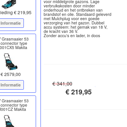
voor middelgrote gazons. Lage
verbruikskosten door minder
onderhoud en het ontbreken van
ieding € 219,95
brandstof en olie. Standaard geleverd
met Mulchplug voor een goede
verzorging van het gazon. Dubbel
Informatie
accu systeem: het gemak van 18 V,
de kracht van 36 V.
V Grasmaaier 53
connector type
001CX5 Makita
€ 2579,00
€ 341,00
Informatie
€ 219,95
V Grasmaaier 53
connector type
001CZ Makita