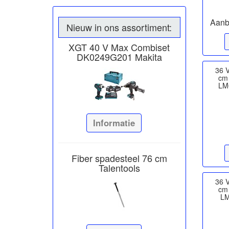
Aanb
Nieuw in ons assortiment:
XGT 40 V Max Combiset
DK0249G201 Makita
36 
cm 
LM
Informatie
Fiber spadesteel 76 cm
Talentools
36 
cm 
LM