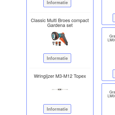
Informatie
Classic Multi Broes compact
Gardena set
Gr
LM0
Informatie
Wringijzer M3-M12 Topex
Gr
LM0
Informatie