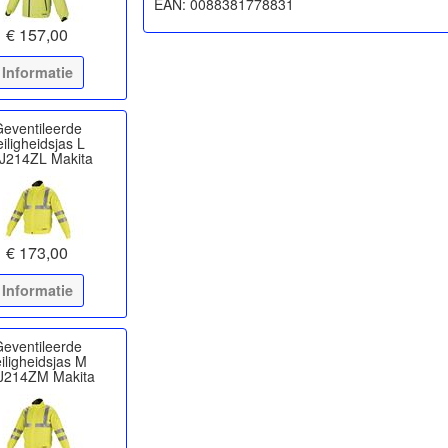
€ 157,00
Informatie
eventileerde
eiligheidsjas L
J214ZL Makita
€ 173,00
Informatie
eventileerde
iligheidsjas M
J214ZM Makita