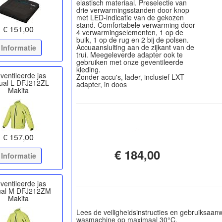
elastisch materiaal. Preselectie van
drie verwarmingsstanden door knop
met LED-indicatie van de gekozen
stand. Comfortabele verwarming door
€ 151,00
4 verwarmingselementen, 1 op de
buik, 1 op de rug en 2 bij de polsen.
Accuaansluiting aan de zijkant van de
Informatie
trui. Meegeleverde adapter ook te
gebruiken met onze geventileerde
kleding.
ventileerde jas
Zonder accu's, lader, inclusief LXT
ual L DFJ212ZL
Makita
€ 157,00
€ 184,00
Informatie
ventileerde jas
ual M DFJ212ZM
Makita
Lees de veiligheidsinstructies en gebruiksaan
wasmachine op maximaal 30°C.