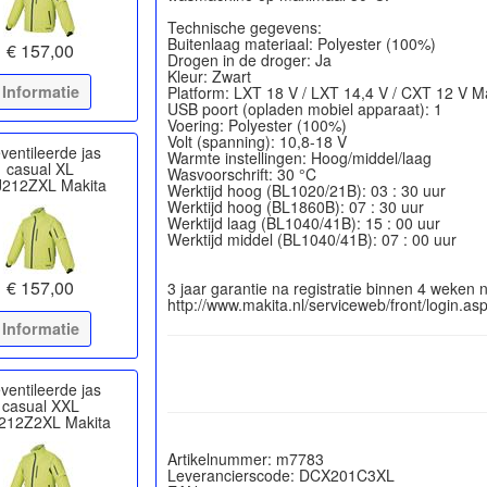
Technische gegevens:
Buitenlaag materiaal: Polyester (100%)
€ 157,00
Drogen in de droger: Ja
Kleur: Zwart
Informatie
Platform: LXT 18 V / LXT 14,4 V / CXT 12 V M
USB poort (opladen mobiel apparaat): 1
Voering: Polyester (100%)
Volt (spanning): 10,8-18 V
ventileerde jas
Warmte instellingen: Hoog/middel/laag
casual XL
Wasvoorschrift: 30 °C
212ZXL Makita
Werktijd hoog (BL1020/21B): 03 : 30 uur
Werktijd hoog (BL1860B): 07 : 30 uur
Werktijd laag (BL1040/41B): 15 : 00 uur
Werktijd middel (BL1040/41B): 07 : 00 uur
€ 157,00
3 jaar garantie na registratie binnen 4 weken
Informatie
ventileerde jas
casual XXL
212Z2XL Makita
Artikelnummer: m7783
Leverancierscode: DCX201C3XL