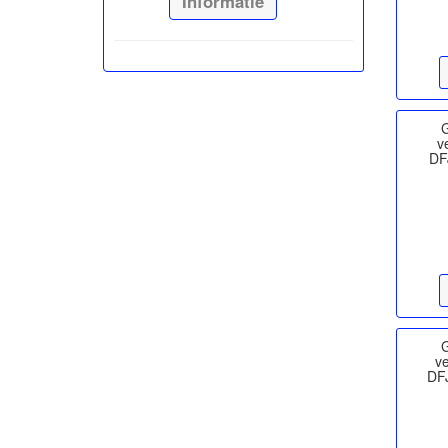
Informatie
G
v
DF
G
ve
DF