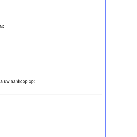
ax
 na uw aankoop op: